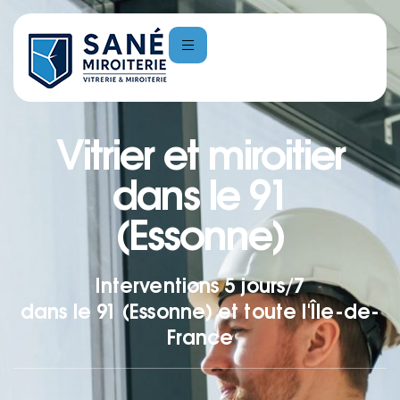
Vitrier et miroitier
dans le 91
(Essonne)
Interventions 5 jours/7
dans le 91 (Essonne) et toute l'Île-de-
France