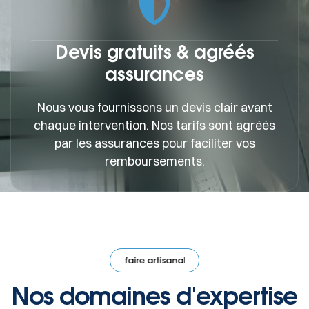
Devis gratuits & agréés
assurances
Nous vous fournissons un devis clair avant
chaque intervention. Nos tarifs sont agréés
par les assurances pour faciliter vos
remboursements.
e artisanal
·
Savoir-faire artisanal
·
Savoir-faire artisanal
·
Savoir-f
Nos domaines d'expertise