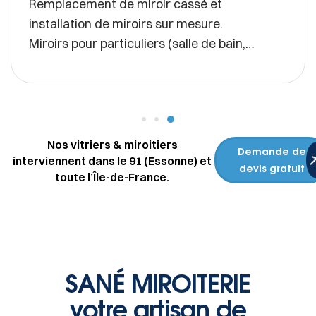
 cassé et
ur mesure.
Interventions rapides sur to
(salle de bain,
vitrages : simple, double, feui
magasin…
ls (salles de sport,
le).
.
Nos vitriers & miroitiers
Demande de
interviennent dans le 91 (Essonne) et
devis gratuit
toute l’Île-de-France.
SANÉ MIROITERIE
votre artisan de